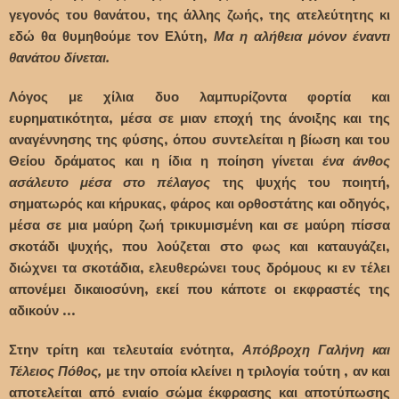
γεγονός του θανάτου, της άλλης ζωής, της ατελεύτητης κι
εδώ θα θυμηθούμε τον Ελύτη,
Μα η αλήθεια μόνον έναντι
θανάτου δίνεται.
Λόγος με χίλια δυο λαμπυρίζοντα φορτία και
ευρηματικότητα, μέσα σε μιαν εποχή της άνοιξης και της
αναγέννησης της φύσης, όπου συντελείται η βίωση και του
Θείου δράματος και η ίδια η ποίηση γίνεται
ένα άνθος
ασάλευτο μέσα στο πέλαγος
της ψυχής του ποιητή,
σηματωρός και κήρυκας, φάρος και ορθοστάτης και οδηγός,
μέσα σε μια μαύρη ζωή τρικυμισμένη και σε μαύρη πίσσα
σκοτάδι ψυχής, που λούζεται στο φως και καταυγάζει,
διώχνει τα σκοτάδια, ελευθερώνει τους δρόμους κι εν τέλει
απονέμει δικαιοσύνη, εκεί που κάποτε οι εκφραστές της
αδικούν ...
Στην τρίτη και τελευταία ενότητα,
Απόβροχη Γαλήνη και
Τέλειος Πόθος,
με την οποία κλείνει η τριλογία τούτη , αν και
αποτελείται από ενιαίο σώμα έκφρασης και αποτύπωσης