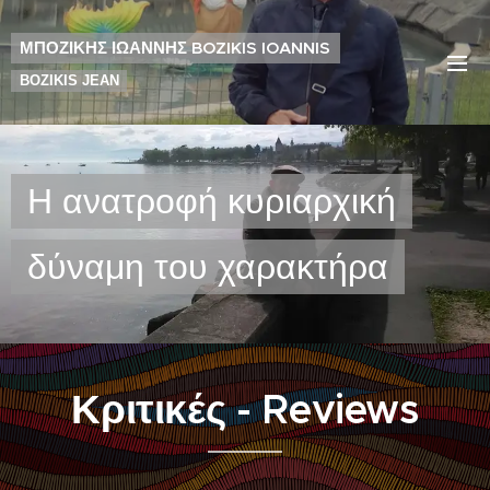
ΜΠΟΖΙΚΗΣ ΙΩΑΝΝΗΣ BOZIKIS IOANNIS
BOZIKIS JEAN
Η ανατροφή κυριαρχική
δύναμη του χαρακτήρα
Κριτικές - Reviews