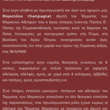
Ένα έργο αληθινό με πρωταγωνιστή τον άγιο των ημερών μας
Μαρκελλίνο Champagnat
, ιδρυτή του Τάγματος των
Μαριανών Αδελφών που ο άγιος πατέρας Ιωάννης Παύλος Β΄,
Πάπας της Ρωμαιοκαθολικής εκκλησίας κατά τη διάρκεια της
Θείας Λειτουργίας, με πανηγυρικό τρόπο, στη Ρώμη, στη
Βασιλική του Αγίου Πέτρου, ανακηρύσσει αυτόν άγιο,
κατατάσσοντάς τον στην χορεία των αγίων της Ουράνιας Δόξας,
στις 18/4/1999.
Ένα καλοστημένο έργο ευρείας θεατρικής γνώσεως σε 6
εικόνες, εκφρασμένο με πολλά πρόσωπα, με αφηγητή,
αδελφούς, αδελφές, ιερείς, με χορό από 4 καλόγριες, αββάδες
και πατέρες, ιερείς, ιεροσπουδαστές κ.α.
Ένα πλήρες επιτελείο μοναχών, πατέρων και αδελφών του
Τάγματος των Μαριανών αποτελούν το όλο θεατρικό επιτελείο
της παραστάσεως, που πρωταγωνιστικό ρόλο έχουν κυρίως οι
αδελφοί του Τάγματος Μαριανών με ηγούμενο και ιδρυτή τον