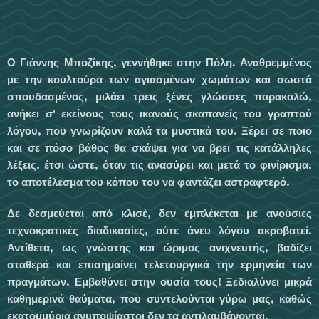
Ο Γιάννης Μποζίκης, γεννήθηκε στην Πόλη. Αναθρεμμέ­νος
με την κουλτούρα των αγιασμένων χωμά­των και σωστά
σπουδασμένος, μιλάει τρεις ξέ­νες γλώσσες παρακαλώ,
ανήκει σ' εκείνους τους ικανούς σκαπανείς του γραπτού
λόγου, που γνωρίζουν καλά τα μυστικά του. Ξέρει σε ποιο
και σε πόσο βάθος θα σκάψει για να βρει τις κατάλληλες
λέξεις, έτσι ώστε, όταν τις ανασύρει και μετά το φινίρισμα,
το απο­τέλεσμα του κόπου του να φαντάζει αστρα­φτερό.
Δε δεσμεύεται από κλισέ, δεν εμπλέκεται με ανούσιες
τεχνοκρατικές διαδικασίες, ούτε άνευ λόγου ακροβατεί.
Αντίθετα, ως γνώστης και ώριμος ανιχνευτής, βαδίζει
σταθερά και επισημαίνει τελετουργικά την ερμηνεία των
πραγμάτων. Εμβαθύνει στην ουσία τους! Ξεδιαλύνει μικρά
καθημερινά θαύματα, που συντελούνται γύρω μας, καθώς
εκατομμύρια ανυποψίαστοι δεν τα αντιλαμβάνονται.