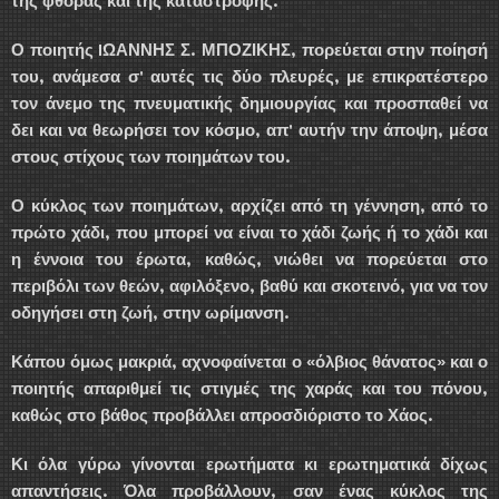
της φθοράς και της καταστροφής.
Ο ποιητής IΩΑΝΝΗΣ Σ. ΜΠΟΖΙΚΗΣ, πορεύεται στην ποίησή
του, ανάμεσα σ' αυτές τις δύο πλευρές, με επικρατέστερο
τον άνεμο της πνευματικής δημιουργίας και προσπαθεί να
δει και να θεωρήσει τον κόσμο, απ' αυτήν την άποψη, μέσα
στους στίχους των ποιημάτων του.
Ο κύκλος των ποιημάτων, αρχίζει από τη γέννηση, από το
πρώτο χάδι, που μπορεί να είναι το χάδι ζωής ή το χάδι και
η έννοια του έρωτα, καθώς, νιώθει να πορεύεται στο
περιβόλι των θεών, αφιλόξενο, βαθύ και σκοτεινό, για να τον
οδηγήσει στη ζωή, στην ωρίμανση.
Κάπου όμως μακριά, αχνοφαίνεται ο «όλβιος θάνατος» και ο
ποιητής απαριθμεί τις στιγμές της χαράς και του πόνου,
καθώς στο βάθος προβάλλει απροσδιόριστο το Χάος.
Κι όλα γύρω γίνονται ερωτήματα κι ερωτηματικά δίχως
απαντήσεις. Όλα προβάλλουν, σαν ένας κύκλος της