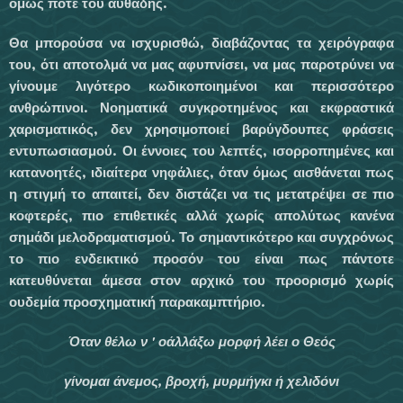
όμως ποτέ του αυθάδης.
Θα μπορούσα να ισχυρισθώ, διαβάζοντας τα χειρόγραφα
του, ότι αποτολμά να μας αφυπνί­σει, να μας παροτρύνει να
γίνουμε λιγότερο κωδικοποιημένοι και περισσότερο
ανθρώπινοι. Νοηματικά συγκροτημένος και εκφραστικά
χαρισματικός, δεν χρησιμοποιεί βαρύγδουπες φράσεις
εντυπωσιασμού. Οι έννοιες του λε­πτές, ισορροπημένες και
κατανοητές, ιδιαίτερα νηφάλιες, όταν όμως αισθάνεται πως
η στιγμή το απαιτεί, δεν διστάζει να τις μετατρέψει σε πιο
κοφτερές, πιο επιθετικές αλλά χωρίς απο­λύτως κανένα
σημάδι μελοδραματισμού. Το σημαντικότερο και συγχρόνως
το πιο ενδεικτι­κό προσόν του είναι πως πάντοτε
κατευθύνεται άμεσα στον αρχικό του προορισμό χωρίς
ουδεμία προσχηματική παρακαμπτήριο.
Όταν θέλω ν ' οάλλάξω μορφή λέει ο Θεός
γίνομαι άνεμος, βροχή, μυρμήγκι ή χελιδόνι