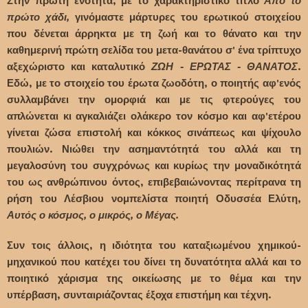
Στην πρώτη ενότητα, με το χαρακτηριστικό τίτλο
Από το
πρώτο χάδι
,
γινόμαστε μάρτυρες του ερωτικού στοιχείου
που δένεται άρρηκτα με τη ζωή και το θάνατο και την
καθημερινή πρώτη σελίδα του μετα-θανάτου σ' ένα τρίπτυχο
αξεχώριστο και καταλυτικό
ΖΩΗ - ΕΡΩΤΑΣ - ΘΑΝΑΤΟΣ
.
Εδώ, με το στοιχείο του έρωτα ζωοδότη, ο ποιητής αφ'ενός
συλλαμβάνει την ομορφιά και με τις φτερούγες του
απλώνεται κι αγκαλιάζει ολάκερο τον κόσμο και αφ'ετέρου
γίνεται ζώσα επιστολή και κόκκος σινάπεως και ψίχουλο
πουλιών. Νιώθει την ασημαντότητά του αλλά και τη
μεγαλοσύνη του συγχρόνως και κυρίως την μοναδικότητά
του ως ανθρώπινου όντος, επιβεβαιώνοντας περίτρανα τη
ρήση του Λέσβιου νομπελίστα ποιητή Οδυσσέα Ελύτη,
Αυτός ο κόσμος, ο μικρός, ο Μέγας.
Συν τοις άλλοις, η ιδιότητα του καταξιωμένου χημικού-
μηχανικού που κατέχει του δίνει τη δυνατότητα αλλά και το
ποιητικό χάρισμα της οικείωσης με το θέμα και την
υπέρβαση, συνταιριάζοντας έξοχα επιστήμη και τέχνη.