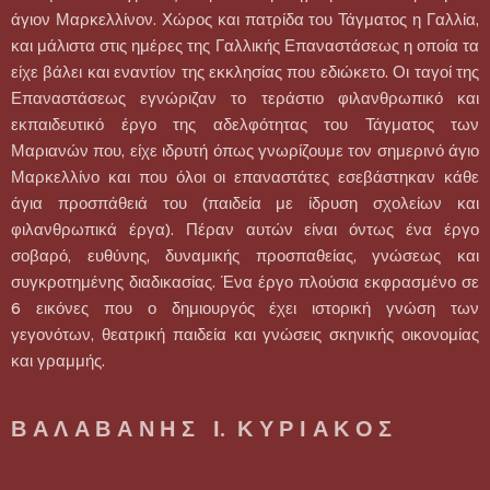
άγιον Μαρκελλίνον. Χώρος και πατρίδα του Τάγματος η Γαλλία,
και μάλιστα στις ημέρες της Γαλλικής Επαναστάσεως η οποία τα
είχε βάλει και εναντίον της εκκλησίας που εδιώκετο. Οι ταγοί της
Επαναστάσεως εγνώριζαν το τεράστιο φιλανθρωπικό και
εκπαιδευτικό έργο της αδελφότητας του Τάγματος των
Μαριανών που, είχε ιδρυτή όπως γνωρίζουμε τον σημερινό άγιο
Μαρκελλίνο και που όλοι οι επαναστάτες εσεβάστηκαν κάθε
άγια προσπάθειά του (παιδεία με ίδρυση σχολείων και
φιλανθρωπικά έργα). Πέραν αυτών είναι όντως ένα έργο
σοβαρό, ευθύνης, δυναμικής προσπαθείας, γνώσεως και
συγκροτημένης διαδικασίας. Ένα έργο πλούσια εκφρασμένο σε
6 εικόνες που ο δημιουργός έχει ιστορική γνώση των
γεγονότων, θεατρική παιδεία και γνώσεις σκηνικής οικονομίας
και γραμμής.
Β Α Λ Α Β Α Ν Η Σ Ι. Κ Υ Ρ Ι Α Κ Ο Σ