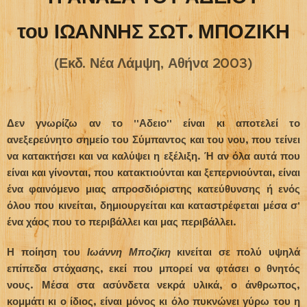
του ΙΩΑΝΝΗΣ ΣΩΤ. ΜΠΟΖΙΚΗ
(Εκδ. Νέα Λάμψη, Αθήνα 2003)
Δεν γνωρίζω αν το "Αδειο" είναι κι αποτελεί το
ανεξερεύνητο σημείο του Σύμπαντος και του νου, που τείνει
να κατακτήσει και να καλύψει η εξέλιξη. Ή αν όλα αυτά που
είναι και γίνονται, που κατακτιούνται και ξεπερνιούνται, είναι
ένα φαινόμενο μιας απροσδιόριστης κατεύθυνσης ή ενός
όλου που κινείται, δημιουργείται και καταστρέφεται μέσα σ'
ένα χάος που το περιβάλλει και μας περιβάλλει.
Η ποίηση του
Ιωάννη Μποζίκη
κινείται σε πολύ υψηλά
επίπεδα στόχασης, εκεί που μπορεί να φτάσει ο θνητός
νους. Μέσα στα ασύνδετα νεκρά υλικά, ο άνθρωπος,
κομμάτι κι ο ίδιος, είναι μόνος κι όλο πυκνώνει γύρω του η