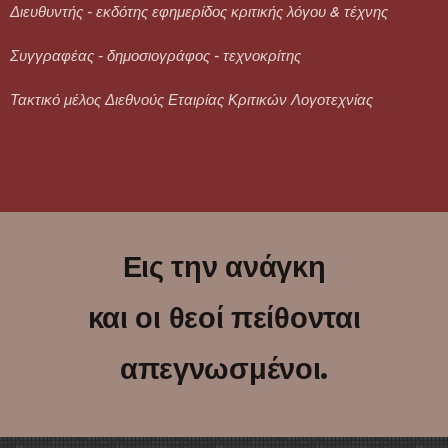
Διευθυντής - εκδότης εφημερίδος κριτικής λόγου & τέχνης
Συγγραφέας - δημοσιογράφος - τεχνοκρίτης
Τακτικό μέλος Διεθνούς Εταιρίας Κριτικών Λογοτεχνίας
Εις την ανάγκη
και οι θεοί πείθονται
απεγνωσμένοι.