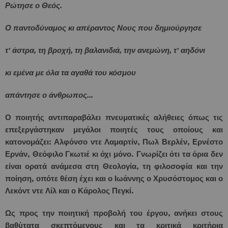
Ρώτησε ο Θεός.
Ο παντοδύναμος κι απέραντος Νους που δημιούργησε
τ' άστρα, τη βροχή, τη βαλανιδιά, την ανεμώνη, τ' αηδόνι
κι εμένα με όλα τα αγαθά του κόσμου
απάντησε ο άνθρωπος...
Ο ποιητής αντιπαραβάλει πνευματικές αλήθειες όπως τις
επεξεργάστηκαν μεγάλοι ποιητές τους οποίους και
κατονομάζει: Αλφόνσο ντε Λαμαρτίν, Πωλ Βερλέν, Ερνέστο
Ερνάν, Θεόφιλο Γκωτιέ κι όχι μόνο. Γνωρίζει ότι τα όρια δεν
είναι ορατά ανάμεσα στη Θεολογία, τη φιλοσοφία και την
ποίηση, οπότε θέση έχει και ο Ιωάννης ο Χρυσόστομος και ο
Λεκόντ ντε Λίλ και ο Κάρολος Πεγκί.
Ως προς την ποιητική προβολή του έργου, ανήκει στους
βαθύτατα σκεπτόμενους και τα κριτικά κριτήρια