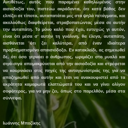
Αντιθέτως, αυτός που παραμένει καθηλωμένος στην
αισιοδοξία του, πιστεύω ακράδαντα, ότι κατά βάθος δεν
ελπίζει σε τίποτα, αυταπατάται μες στα ψηλά πετάγματα, και
ακολούθως διαφθείρεται, στραβοπατώντας μέσα σε αυτήν
την αυταπάτη. Το μόνο καλό που έχει, ευτυχώς γι αυτόν,
είναι ότι μέσα σ' αυτήν τη γυάλινη, θα έλεγα, αυταπάτη,
αισθάνεται ότι ζει καλύτερα, από έναν ιδιαίτερα
προβληματισμένο απαισιόδοξο. Εν κατακλείδι, ας σημειωθεί
δε, ότι όσο γερνάει ο άνθρωπος, ωριμάζει στο μυαλό και
σιγά-σιγά απομακρύνεται από την αισιοδοξία και στρέφεται
να κουρνιάσει στις πηγές της ανταγωνίστριάς της για να
αποζημιωθεί από αυτήν και έτσι να ανακουφιστεί από τα
ακράτητα καμαρωτά ελαττώματά του και να γίνει ολίγον
σοφότερος, για να μην ζει, όπως στο παρελθόν, μέσα στα
σύννεφα.
Ιωάννης Μποζίκης