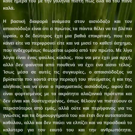
κάθε ημέρα του με την γαλήνια πίστη πως όλα θα του πάνε
καλά.
Η βασική διαφορά ανάμεσα στον αισιόδοξο και τον
απαισιόδοξο είναι ότι ο πρώτος τα πάντα θέλει να τα βλέπει
ωραία, ο δε δεύτερος έχει μια βαθιά επικριτική, που τον
κάνει είτε να περιφρονεί είτε και να μισεί το καθετί άσχημο,
που ενδεχομένως θεωρείται ωραίο από τον πρώτο. Με λίγα
λόγια είναι ένας φαύλος κύκλος, που ναι μεν έχει μια αρχή,
αλλά δεν φαίνεται από πουθενά να έχει ένα αίσιο τέλος.
Ίσως μέσα σε αυτές τις συγκυρίες, ο απαισιόδοξος να
βρίσκεται πιο κοντά στην περιοχή του πνεύματος ή και της
αλήθειας και να είναι ο πραγματικός αισιόδοξος, αφού δεν
είναι φορτισμένος με τα ακράτητα αλαζονικά πρότυπα και
δεν είναι και δυστυχισμένος, όπως θέλουν να πιστεύουν οι
περισσότεροι από εμάς, αλλά ούτε και περήφανος για τις
γνώσεις και τα δημιουργήματά του και έτσι δεν αυταπατάται
καθόλου, αλλά και δεν παύει να ελπίζει και να προσδοκά το
καλύτερο για τον εαυτό του και την ανθρωπότητα.