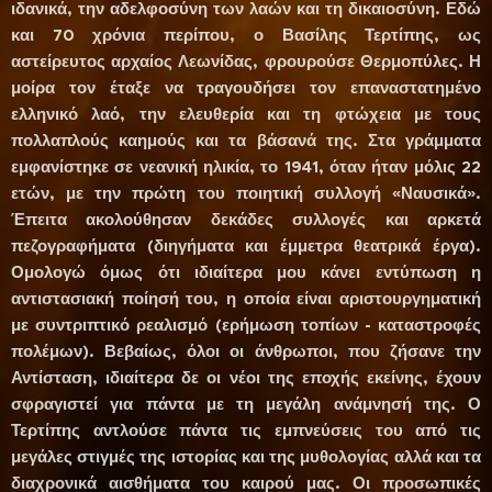
ιδανικά, την αδελφοσύνη των λαών και τη δικαιοσύνη. Εδώ
και 70 χρόνια περίπου, ο Βασίλης Τερτίπης, ως
αστείρευτος αρχαίος Λεωνίδας, φρουρούσε Θερμοπύλες. Η
μοίρα τον έταξε να τραγουδήσει τον επαναστατημένο
ελληνικό λαό, την ελευθερία και τη φτώχεια με τους
πολλαπλούς καημούς και τα βάσανά της. Στα γράμματα
εμφανίστηκε σε νεανική ηλικία, το 1941, όταν ήταν μόλις 22
ετών, με την πρώτη του ποιητική συλλογή «Ναυσικά».
Έπειτα ακολούθησαν δεκάδες συλλογές και αρκετά
πεζογραφήματα (διηγήματα και έμμετρα θεατρικά έργα).
Ομολογώ όμως ότι ιδιαίτερα μου κάνει εντύπωση η
αντιστασιακή ποίησή του, η οποία είναι αριστουργηματική
με συντριπτικό ρεαλισμό (ερήμωση τοπίων - καταστροφές
πολέμων). Βεβαίως, όλοι οι άνθρωποι, που ζήσανε την
Αντίσταση, ιδιαίτερα δε οι νέοι της εποχής εκείνης, έχουν
σφραγιστεί για πάντα με τη μεγάλη ανάμνησή της. Ο
Τερτίπης αντλούσε πάντα τις εμπνεύσεις του από τις
μεγάλες στιγμές της ιστορίας και της μυθολογίας αλλά και τα
διαχρονικά αισθήματα του καιρού μας. Οι προσωπικές