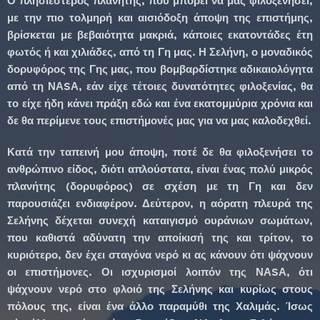
Ο πλησιέστερος πλανήτης, που μπορεί να μας φιλοξενήσει,
με την πιο τολμηρή και αισιόδοξη άποψη της επιστήμης,
βρίσκεται με βεβαιότητα μακριά, κάποιες εκατοντάδες έτη
φωτός ή και χιλιάδες, από τη Γη μας. Η Σελήνη, ο μοναδικός
δορυφόρος της Γης μας, που βομβαρδίστηκε αδικαιολόγητα
από τη ΝΑSΑ, εάν είχε τέτοιες δυνατότητες φιλοξενίας, θα
το είχε ήδη κάνει πράξη εδώ και ένα εκατομμύρια χρόνια και
δε θα περίμενε τους επιστήμονές μας για να μας καλοδεχθεί.
Κατά την ταπεινή μου άποψη, ποτέ δε θα φιλοξενήσει το
ανθρώπινο είδος, διότι απλούστατα, είναι ένας πολύ μικρός
πλανήτης (δορυφόρος) σε σχέση με τη Γη και δεν
παρουσιάζει ενδιαφέρον. Δεύτερον, η αόρατη πλευρά της
Σελήνης δέχεται συνεχή καταιγισμό ουράνιων σωμάτων,
που καθιστά αδύνατη την αποίκισή της και τρίτον, το
κυριότερο, δεν έχει σταγόνα νερό κι ας κάνουν ότι ψάχνουν
οι επιστήμονες. Οι ισχυρισμοί λοιπόν της ΝΑSΑ, ότι
ψάχνουν νερό στο φλοιό της Σελήνης και κυρίως στους
πόλους της, είναι ένα άλλο παραμύθι της Χαλιμάς. Ίσως