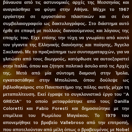
βάναυσα από τις αστυνομικές αρχές της Μεσσηνίας και
αναγκάσθηκε να φύγει στην Αθήνα. Μέχρι το 1967
εργάστηκε σε εργοστάσιο πλαστικών και σε ένα
συμβολαιογραφείο ως δακτυλογράφος. Στο διάστημα αυτό
ήρθε σε επαφή με πολλούς διανοούμενους και λόγιους της
εποχής του. Είχε επίσης την τύχη να γνωρίσει από κοντά
τον γίγαντα της Ελληνικής διανόησης και ποίησης, Άγγελο
Σικελιανό. Με το πραξικόπημα των συνταγματαρχών, για να
γλιτώσει από τους διωγμούς, κατόρθωσε να αυτοεξοριστεί
στην Ιταλία, όπου και ζήτησε πολιτικό άσυλο από τις Αρχές
της. Μετά από μία σύντομη διαμονή στην Ίμολα,
εγκαταστάθηκε στην Μπολώνια, όπου δούλεψε ως
βιβλιοθηκάριος στο Πανεπιστήμιο της πόλης αυτής μέχρι τη
μεταπολίτευση. Εκεί έγραψε το συγκλονιστικό έργο του "A
GRECIA" το οποίο μεταφράστηκε από τους Danilla
Coloretti και Fabio Foresti και δημοσιεύτηκε με την
επιμέλεια του Ρωμύλου Μαγιάκου. Το 1979 του
απονεμήθηκε το βραβείο Vallebroso από την επιτροπή,
που αποτελούνταν από μέλη όπως ο βραβευμένος με Nobel