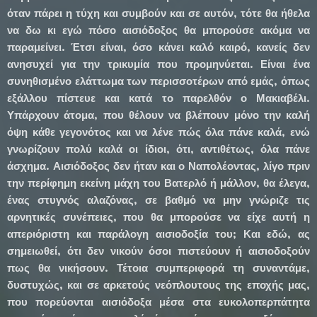
όταν πάρει η τύχη και συμβούν και σε αυτόν, τότε θα ήθελα
να δω κι εγώ πόσο αισιόδοξος θα μπορούσε ακόμα να
παραμείνει. Έτσι είναι, όσο κάνει καλό καιρό, κανείς δεν
ανησυχεί για την τρικυμία που προμηνύεται. Είναι ένα
συνηθισμένο ελάττωμα των περισσοτέρων από εμάς, όπως
εξάλλου πίστευε και κατά το παρελθόν ο Μακιαβέλι.
Υπάρχουν άτομα, που θέλουν να βλέπουν μόνο την καλή
όψη κάθε γεγονότος και να λένε πώς όλα πάνε καλά, ενώ
γνωρίζουν πολύ καλά οι ίδιοι, ότι, αντιθέτως, όλα πάνε
άσχημα. Αισιόδοξος δεν ήταν και ο Ναπολέοντας, λίγο πριν
την περίφημη εκείνη μάχη του Βατερλό ή μάλλον, θα έλεγα,
ένας στυγνός αλαζόνας, σε βαθμό να μην γνώριζε τις
αρνητικές συνέπειες, που θα μπορούσε να είχε αυτή η
απεριόριστη και παράλογη αισιοδοξία του; Και εδώ, ας
σημειωθεί, ότι δεν νικούν όσοι πιστεύουν ή αισιοδοξούν
πως θα νικήσουν. Τέτοια συμπεριφορά τη συναντάμε,
δυστυχώς, και σε αρκετούς νεόπλουτους της εποχής μας,
που πορεύονται αισιόδοξα μέσα στα ευκολοπερπάτητα