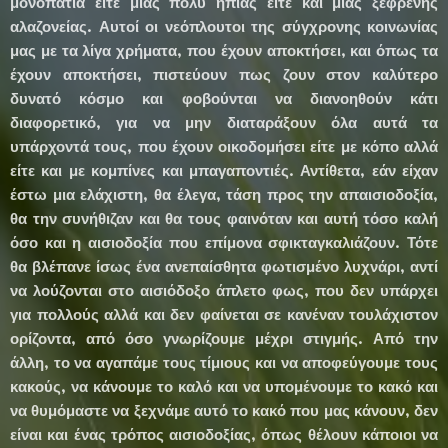
μονοπάτια είτε μιας πολύ ήπιας είτε και μιας ξέφρενης
αλαζονείας. Αυτοί οι νεόπλουτοι της σύγχρονης κοινωνίας
μας με τα λίγα χρήματα, που έχουν αποκτήσει, και όπως τα
έχουν αποκτήσει, πιστεύουν πως ζουν στον καλύτερο
δυνατό κόσμο και φοβούνται να διανοηθούν κάτι
διαφορετικό, για να μην διαταράξουν όλα αυτά τα
υπάρχοντά τους, που έχουν οικοδομήσει είτε με κόπο αλλά
είτε και με κομπίνες και μπαγαποντιές. Αντίθετα, εάν είχαν
έστω μια ελάχιστη, θα έλεγα, τάση προς την απαισιοδοξία,
θα την συνήθιζαν και θα τους φαινόταν και αυτή τόσο καλή
όσο και η αισιοδοξία που επίμονα σφικταγκαλιάζουν. Τότε
θα βλέπανε ίσως ένα ανεπαίσθητα φωτισμένο λυχνάρι, αντί
να λούζονται στο αισιόδοξο άπλετο φως, που δεν υπάρχει
για πολλούς αλλά και δεν φαίνεται σε κανέναν τουλάχιστον
ορίζοντα, από όσο γνωρίζουμε μέχρι στιγμής. Από την
άλλη, το να αγαπάμε τους τίμιους και να αποφεύγουμε τους
κακούς, να κάνουμε το καλό και να υπομένουμε το κακό και
να θυμόμαστε να ξεχνάμε αυτό το κακό που μας κάνουν, δεν
είναι και ένας τρόπος αισιοδοξίας, όπως θέλουν κάποιοι να