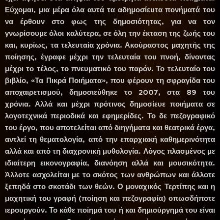
Εύχομαι, μια μέρα όλα αυτά τα αδημοσίευτα πονήματά του
να έρθουν στο φως της δημοσιότητας, για να τον
γνωρίσουμε όλοι καλύτερα, σε όλη την έκταση της ζωής του
και, κυρίως, τα τελευταία χρόνια. Ακούραστος μαχητής της
ποίησης, έγραφε μέχρι την τελευταία του πνοή, δίνοντας
μέχρι το τέλος, το πνευματικό του παρόν. Το τελευταίο του
βιβλίο, «Τα Πικρά Ποιήματα», που φέρουν τη σφραγίδα του
αποχαιρετισμού, δημοσιεύθηκε το 2007, στα 89 του
χρόνια. Αλλά και μέχρι πρότινος δημοσίευε ποιήματα σε
λογοτεχνικά περιοδικά και εφημερίδες. Το δε πεζογραφικό
του έργο, που αποτελείται από διηγήματα και θεατρικά έργα,
αντλεί τη θεματολογία, από την επαρχιακή καθημερινότητα
αλλά και από τη διαχρονική μυθολογία. Λόγος πλασμένος με
ιδιαίτερη εικονογραφία, διανόηση αλλά και μουσικότητα.
Άλλοτε ασχολείται με το σκότος των ανθρώπων και άλλοτε
ξεπηδά στο σκοτάδι των θεών. Ο μοναχικός Τερτίπης και η
μαχητική του γραφή (ποίηση και πεζογραφία) οπωσδήποτε
ιερουργούν. Το κάθε ποίημά του ή και δημιούργημά του είναι