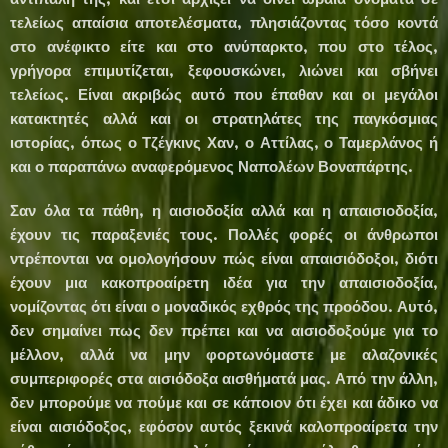
τελείως απαίσια αποτελέσματα, πλησιάζοντας τόσο κοντά
στο ανέφικτο είτε και στο ανύπαρκτο, που στο τέλος,
γρήγορα επιμυτίζεται, ξεφουσκώνει, λιώνει και σβήνει
τελείως. Είναι ακριβώς αυτό που έπαθαν και οι μεγάλοι
κατακτητές αλλά και οι στρατηλάτες της παγκόσμιας
ιστορίας, όπως ο Τζέγκινς Χαν, ο Αττίλας, ο Ταμερλάνος ή
και ο παραπάνω αναφερόμενος Ναπολέων Βοναπάρτης.
Σαν όλα τα πάθη, η αισιοδοξία αλλά και η απαισιοδοξία,
έχουν τις παραξενιές τους. Πολλές φορές οι άνθρωποι
ντρέπονται να ομολογήσουν πώς είναι απαισιόδοξοι, διότι
έχουν μια κακοπροαίρετη ιδέα για την απαισιοδοξία,
νομίζοντας ότι είναι ο μοναδικός εχθρός της προόδου. Αυτό,
δεν σημαίνει πως δεν πρέπει και να αισιοδοξούμε για το
μέλλον, αλλά να μην φορτωνόμαστε με αλαζονικές
συμπεριφορές στα αισιόδοξα αισθήματά μας. Από την άλλη,
δεν μπορούμε να πούμε και σε κάποιον ότι έχει και άδικο να
είναι αισιόδοξος, εφόσον αυτός ξεκινά καλοπροαίρετα την