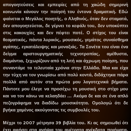
απογοητεύσεις και εμπειρίες από τη χαώδη σημερινή
κοινωνία κάνουν την ποίησή του έντονα δραματική. Εδώ
φαίνεται ο Μεγάλος ποιητής, ο Αληθινός, όταν δεν σταματά,
δεν απογοητεύεται, δε γέρνει το κεφάλι του, δεν υποκύπτει
στις κακουχίες και δεν πέφτει ποτέ. Ο στίχος του είναι
θεαματικός, πάντα λυρικός, μουσικός, γεμάτος συναίσθημα
αγάπης, εγκατάλειψης και μοναξιάς. Τα Σονέτα του είναι ένα
δείγμα αριστουργηματικής τεχνοτροπίας, αμέθυστα,
διαμάντια, ξεχωρίζουν από τη λιτή και άχρωμη ποίηση, που
συναντάμε τα τελευταία χρόνια στην Ελλάδα. Μια και είχα
την τύχη να τον γνωρίσω από πολύ κοντά, διδάχτηκα πάρα
πολλά από αυτόν στα πρώτα μου λογοτεχνικά βήματα.
Πάντοτε μου έλεγε να προσέχω τη μουσική στο στίχο μου
και να τον κάνω να κελαηδάει ... Ακόμα δε και σε ένα απλό
πεζογράφημα να διαδίδω μουσικότητα. Ομολογώ ότι δε
βγήκα χαμένος ακούγοντας τις συμβουλές του.
Μέχρι το 2007 μέτρησα 39 βιβλία του. Κι ας σημειωθεί ότι
έχει αφήσει στα ανήψια του αμέτρητα ανέκδοτα ποιήματα.