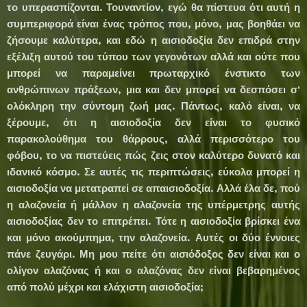
το υπερασπίζονται. Τουναντίον, εγώ θα πίστευα ότι αυτή η
συμπεριφορά είναι ένας τρόπος που, μόνο, μας βοηθάει να
ζήσουμε καλύτερα, και εδώ η αισιοδοξία δεν επιδρά στην
εξέλιξη αυτού του τύπου των γεγονότων αλλά και ούτε που
μπορεί να παραμείνει πρωταρχικό ένστικτο των
ανθρώπινων πράξεων, μια και δεν μπορεί να δεσπόσει σ'
ολόκληρη την σύντομη ζωή μας. Πάντως, καλό είναι, να
ξέρουμε, ότι η αισιοδοξία δεν είναι το φυσικό
παρακολούθημα του θάρρους, αλλά περισσότερο του
φόβου, το να πιστεύεις πώς ζεις στον καλύτερο δυνατό και
ιδανικό κόσμο. Σε αυτές τις περιπτώσεις, εύκολα μπορεί η
αισιοδοξία να μετατραπεί σε απαισιοδοξία. Αλλά έλα δε, πού
η αλαζονεία ή μάλλον η αλαζονεία της υπέρμετρης αυτής
αισιοδοξίας δεν το επιτρέπει. Τότε η αισιοδοξία βρίσκει ένα
και μόνο ακούμπημα, την αλαζονεία. Αυτές οι δύο έννοιες
πάνε ζευγάρι. Μη μου πείτε ότι αισιόδοξος δεν είναι και ο
ολίγον αλαζόνας ή και ο αλαζόνας δεν είναι βεβαρημένος
από πολύ μέχρι και ελάχιστη αισιοδοξία;