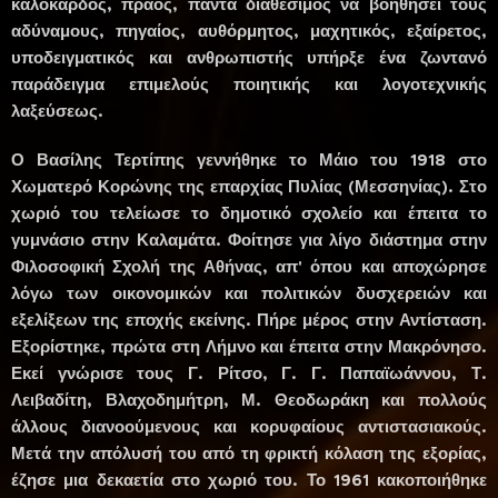
καλόκαρδος, πράος, πάντα διαθέσιμος να βοηθήσει τους
αδύναμους, πηγαίος, αυθόρμητος, μαχητικός, εξαίρετος,
υποδειγματικός και ανθρωπιστής υπήρξε ένα ζωντανό
παράδειγμα επιμελούς ποιητικής και λογοτεχνικής
λαξεύσεως.
Ο Βασίλης Τερτίπης γεννήθηκε το Μάιο του 1918 στο
Χωματερό Κορώνης της επαρχίας Πυλίας (Μεσσηνίας). Στο
χωριό του τελείωσε το δημοτικό σχολείο και έπειτα το
γυμνάσιο στην Καλαμάτα. Φοίτησε για λίγο διάστημα στην
Φιλοσοφική Σχολή της Αθήνας, απ' όπου και αποχώρησε
λόγω των οικονομικών και πολιτικών δυσχερειών και
εξελίξεων της εποχής εκείνης. Πήρε μέρος στην Αντίσταση.
Εξορίστηκε, πρώτα στη Λήμνο και έπειτα στην Μακρόνησο.
Εκεί γνώρισε τους Γ. Ρίτσο, Γ. Γ. Παπαϊωάννου, Τ.
Λειβαδίτη, Βλαχοδημήτρη, Μ. Θεοδωράκη και πολλούς
άλλους διανοούμενους και κορυφαίους αντιστασιακούς.
Μετά την απόλυσή του από τη φρικτή κόλαση της εξορίας,
έζησε μια δεκαετία στο χωριό του. Το 1961 κακοποιήθηκε