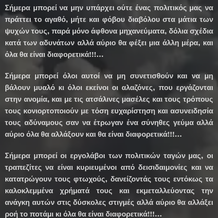
Σήμερα μπορεί να μην υπάρχει ούτε ένας πολιτικός μας να
πράττει το αγαθό, μήτε και φόβου διαβόλου στα μάτια των
ψυχών τους, παρά μόνο άφθονα μηχανεύματα, δόλια σχέδια
κατά των αδυνάτων αλλά αύριο θα φέξει μια άλλη μέρα, και
όλα θα είναι διαφορετικά!!!...
Σήμερα μπορεί όλοι αυτοί να μη συνετισθούν και να μη
βάλουν μυαλό κι όλοι εκείνοι οι αλαζόνες, που εργάζονται
στην ανομία, και με τις ατσάλινες μασέλες και τους τρόπους
τους κονιορτοποιούν με τόση ευχαρίστηση και ασυνειδησία
τους αδύναμους σαν να έτρωγαν ένα σύνηθες γεύμα αλλά
αύριο όλα θα αλλάξουν και θα είναι διαφορετικά!!!...
Σήμερα μπορεί οι εργολάβοι των πολιτικών ταγών μας, οι
τραπεζίτες να είναι κυριευμένοι από δεισιδαιμονίες και να
κατατρώγουν τους φτωχούς, δανείζοντάς τους εντόκως τα
καλοκλεμμένα χρήματά τους και εκμεταλλεύοντας την
ανάγκη αυτών στις δύσκολες στιγμές αλλά αύριο θα αλλάξει
ροή το ποτάμι κι όλα θα είναι διαφορετικά!!!...