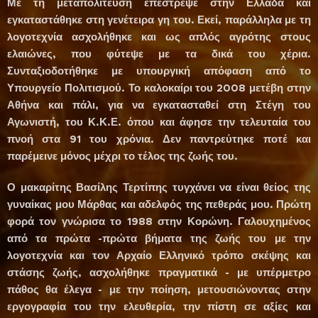
Με τη μεταπολίτευση επέστρεψε στην Ελλάδα και
εγκαταστάθηκε στη γενέτειρα γη του. Εκεί, παράλληλα με τη
λογοτεχνία ασχολήθηκε και ως απλός αγρότης στους
ελαιώνες, που φύτεψε με τα δικά του χέρια.
Συνταξιοδοτήθηκε με υπουργική απόφαση από το
Υπουργείο Πολιτισμού. Το καλοκαίρι του 2008 μετέβη στην
Αθήνα και πάλι, για να εγκατασταθεί στη Στέγη του
Αγωνιστή, του Κ.Κ.Ε. όπου και άφησε την τελευταία του
πνοή στα 91 του χρόνια. Δεν παντρεύτηκε ποτέ και
παρέμεινε μόνος μέχρι το τέλος της ζωής του.
Ο μακαρίτης Βασίλης Τερτίπης τυγχάνει να είναι θείος της
γυναίκας μου Μάρθας και αδελφός της πεθεράς μου. Πρώτη
φορά τον γνώρισα το 1988 στην Κορώνη. Γαλουχημένος
από τα πρώτα -πρώτα βήματα της ζωής του με την
λογοτεχνία και τον Αρχαίο Ελληνικό τρόπο σκέψης και
στάσης ζωής, ασχολήθηκε πραγματικά - με υπέρμετρο
πάθος θα έλεγα - με την ποίηση, μετουσιώνοντας στην
εργογραφία του την ελευθερία, την πίστη σε αξίες και