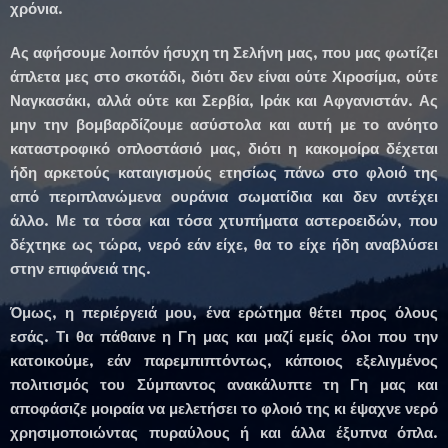
χρόνια.
Ας αφήσουμε λοιπόν ήσυχη τη Σελήνη μας, που μας φωτίζει
άπλετα μες στο σκοτάδι, διότι δεν είναι ούτε Χιροσίμα, ούτε
Ναγκασάκι, αλλά ούτε και Σερβία, Ιράκ και Αφγανιστάν. Ας
μην την βομβαρδίζουμε ασύστολα και αυτή με το ανόητο
καταστροφικό οπλοστάσιό μας, διότι η κακομοίρα δέχεται
ήδη αρκετούς καταιγισμούς ετησίως πάνω στο φλοιό της
από περιπλανώμενα ουράνια σωματίδια και δεν αντέχει
άλλο. Με τα τόσα και τόσα χτυπήματα αστεροειδών, που
δέχτηκε ως τώρα, νερό εάν είχε, θα το είχε ήδη αναβλύσει
στην επιφάνειά της.
Όμως, η περιέργειά μου, ένα ερώτημα θέτει προς όλους
εσάς. Τι θα πάθαινε η Γη μας και μαζί εμείς όλοι που την
κατοικούμε, εάν παρεμπιπτόντως, κάποιος εξελιγμένος
πολιτισμός του Σύμπαντος ανακάλυπτε τη Γη μας και
αποφάσιζε μοιραία να μελετήσει το φλοιό της κι έψαχνε νερό
χρησιμοποιώντας πυραύλους ή και άλλα έξυπνα όπλα.