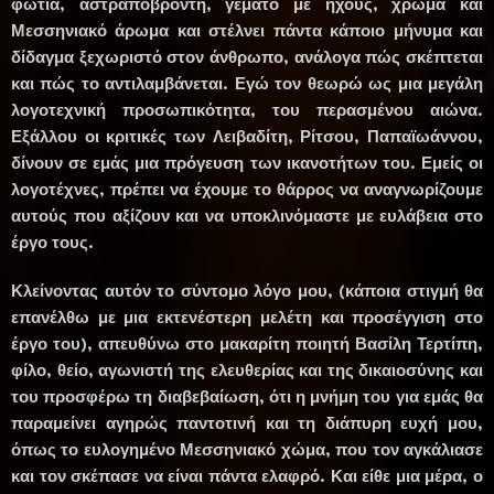
φωτιά, αστραποβροντή, γεμάτο με ήχους, χρώμα και
Μεσσηνιακό άρωμα και στέλνει πάντα κάποιο μήνυμα και
δίδαγμα ξεχωριστό στον άνθρωπο, ανάλογα πώς σκέπτεται
και πώς το αντιλαμβάνεται. Εγώ τον θεωρώ ως μια μεγάλη
λογοτεχνική προσωπικότητα, του περασμένου αιώνα.
Εξάλλου οι κριτικές των Λειβαδίτη, Ρίτσου, Παπαϊωάννου,
δίνουν σε εμάς μια πρόγευση των ικανοτήτων του. Εμείς οι
λογοτέχνες, πρέπει να έχουμε το θάρρος να αναγνωρίζουμε
αυτούς που αξίζουν και να υποκλινόμαστε με ευλάβεια στο
έργο τους.
Κλείνοντας αυτόν το σύντομο λόγο μου, (κάποια στιγμή θα
επανέλθω με μια εκτενέστερη μελέτη και προσέγγιση στο
έργο του), απευθύνω στο μακαρίτη ποιητή Βασίλη Τερτίπη,
φίλο, θείο, αγωνιστή της ελευθερίας και της δικαιοσύνης και
του προσφέρω τη διαβεβαίωση, ότι η μνήμη του για εμάς θα
παραμείνει αγηρώς παντοτινή και τη διάπυρη ευχή μου,
όπως το ευλογημένο Μεσσηνιακό χώμα, που τον αγκάλιασε
και τον σκέπασε να είναι πάντα ελαφρό. Και είθε μια μέρα, ο