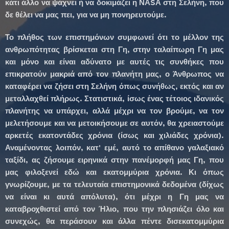
κάτι άλλο να ψάχνει ή να δοκιμάζει η ΝΑSΑ στη Σελήνη, που
δε θέλει να μας πει, για να μη πονηρευτούμε.
Το πλήθος των επιστημόνων συμφωνεί ότι το μέλλον της
ανθρωπότητας βρίσκεται στη Γη, στην ταλαίπωρη Γη μας
και μόνο και είναι αδύνατο με αυτές τις συνθήκες που
επικρατούν μακριά από τον πλανήτη μας, ο Άνθρωπος να
καταφέρει να ζήσει στη Σελήνη όπως συνήθως, εκτός και αν
μεταλλαχθεί πλήρως. Στατιστικά, ίσως ένας τέτοιος ιδανικός
πλανήτης να υπάρχει, αλλά μέχρι να τον βρούμε, να τον
μελετήσουμε και να μετοικήσουμε σε αυτόν, θα χρειαστούμε
αρκετές εκατοντάδες χρόνια (ίσως και χιλιάδες χρόνια).
Αναμένοντας λοιπόν, κατ' εμέ, αυτό το απίθανο γαλαξιακό
ταξίδι, ας ζήσουμε ειρηνικά στην πανέμορφή μας Γη, που
μας φιλοξενεί εδώ και εκατομμύρια χρόνια. Κι όπως
γνωρίζουμε, με τα τελευταία επιστημονικά δεδομένα (δίχως
να είναι κι αυτά απόλυτα), ότι μέχρι η Γη μας να
καταβροχθιστεί από τον Ήλιο, που την πλησιάζει όλο και
συνεχώς, θα περάσουν και άλλα πέντε δισεκατομμύρια