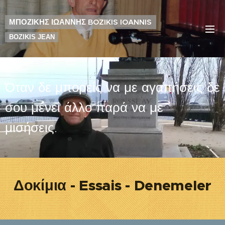
ΜΠΟΖΙΚΗΣ ΙΩΑΝΝΗΣ BOZIKIS IOANNIS
BOZIKIS JEAN
Όταν δε μπορείς να με αγαπήσεις δε
σου μένει άλλο παρά να με
μισήσεις.
Δοκίμια - Essais - Denemeler