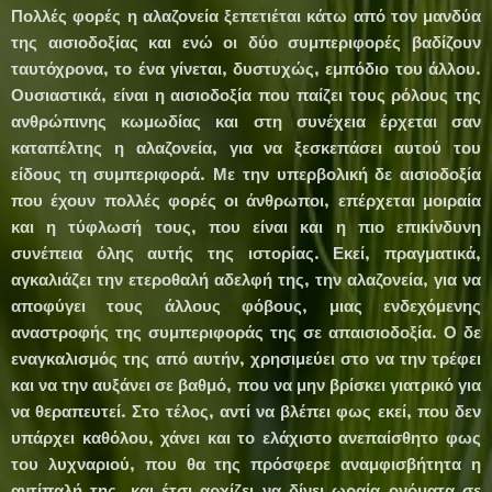
Πολλές φορές η αλαζονεία ξεπετιέται κάτω από τον μανδύα
της αισιοδοξίας και ενώ οι δύο συμπεριφορές βαδίζουν
ταυτόχρονα, το ένα γίνεται, δυστυχώς, εμπόδιο του άλλου.
Ουσιαστικά, είναι η αισιοδοξία που παίζει τους ρόλους της
ανθρώπινης κωμωδίας και στη συνέχεια έρχεται σαν
καταπέλτης η αλαζονεία, για να ξεσκεπάσει αυτού του
είδους τη συμπεριφορά. Με την υπερβολική δε αισιοδοξία
που έχουν πολλές φορές οι άνθρωποι, επέρχεται μοιραία
και η τύφλωσή τους, που είναι και η πιο επικίνδυνη
συνέπεια όλης αυτής της ιστορίας. Εκεί, πραγματικά,
αγκαλιάζει την ετεροθαλή αδελφή της, την αλαζονεία, για να
αποφύγει τους άλλους φόβους, μιας ενδεχόμενης
αναστροφής της συμπεριφοράς της σε απαισιοδοξία. Ο δε
εναγκαλισμός της από αυτήν, χρησιμεύει στο να την τρέφει
και να την αυξάνει σε βαθμό, που να μην βρίσκει γιατρικό για
να θεραπευτεί. Στο τέλος, αντί να βλέπει φως εκεί, που δεν
υπάρχει καθόλου, χάνει και το ελάχιστο ανεπαίσθητο φως
του λυχναριού, που θα της πρόσφερε αναμφισβήτητα η
αντίπαλή της, και έτσι αρχίζει να δίνει ωραία ονόματα σε